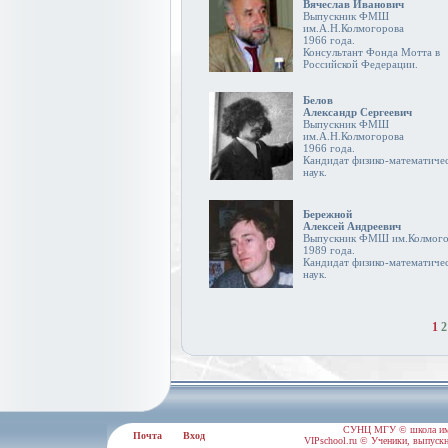
Вячеслав Иванович
Выпускник ФМШ
им.А.Н.Колмогорова
1966 года.
Консультант Фонда Мотта в
Российской Федерации.
Белов
Александр Сергеевич
Выпускник ФМШ
им.А.Н.Колмогорова
1966 года.
Кандидат физико-математиче
наук.
Бережной
Алексей Андреевич
Выпускник ФМШ им.Колмого
1989 года.
Кандидат физико-математиче
наук.
1
2
СУНЦ МГУ © школа им.
Почта
Вход
VIPschool.ru © Ученики, выпускн