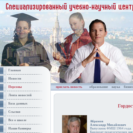
Главная
Новости
Персоны
прислать новость
образование
наука
бизне
Лента новостей
База данных
Гордо
Ссылки
Все о школе
Абрамов
Александр Михайлович
Наши баннеры
Выпускник ФМШ 1964 года.
Кандидат педагогических нау