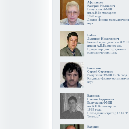
Афанасьев
Валерий Иванович
Выпускник ФМШ
им.А.Н.Колмогорова
1970 года.
Доктор физико-математическ
наук.
Бабин
Дмитрий Николаевич
Бывший преподаватель ФМШ
имени А.Н.Колмогорова.
Профессор, доктор физико-
математических наук.
Бакастов
Сергей Сергеевич
Выпускник ФМШ 1976 года.
Кандидат физико-математиче
наук.
Баранов
Степан Андреевич
Выпускник ФМШ
им.А.Н.Колмогорова
1999 года.
Unix-администратор ООО "Р.
Телеком".
Бахмин