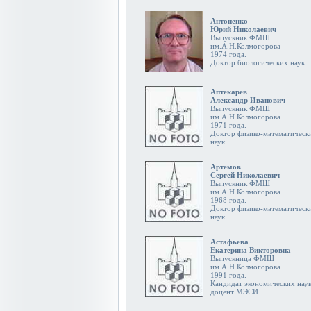
Антоненко
Юрий Николаевич
Выпускник ФМШ
им.А.Н.Колмогорова
1974 года.
Доктор биологических наук.
Аптекарев
Александр Иванович
Выпускник ФМШ
им.А.Н.Колмогорова
1971 года.
Доктор физико-математическ
наук.
Артемов
Сергей Николаевич
Выпускник ФМШ
им.А.Н.Колмогорова
1968 года.
Доктор физико-математическ
наук.
Астафьева
Екатерина Викторовна
Выпускница ФМШ
им.А.Н.Колмогорова
1991 года.
Кандидат экономических наук
доцент МЭСИ.