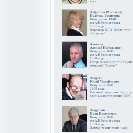
наук.
Алфутова (Киселева)
Надежда Борисовна
Выпускница ФМШ
им.А.Н.Колмогорова
1977 года.
Директор ЦДО "Дистантное
обучение".
Ананьин
Алексей Николаевич
Выпускник ФМШ
им.А.Н.Колмогорова
1978 года.
Генеральный директор групп
компаний "Борлас".
Андреев
Юрий Михайлович
Выпускник ФМШ
1968 года.
Научный сотрудник Институт
ядерных исследований РАН.
Андронов
Иван Николаевич
Выпускник ФМШ
им.А.Н.Колмогорова
1969 года.
Доктор технических наук.