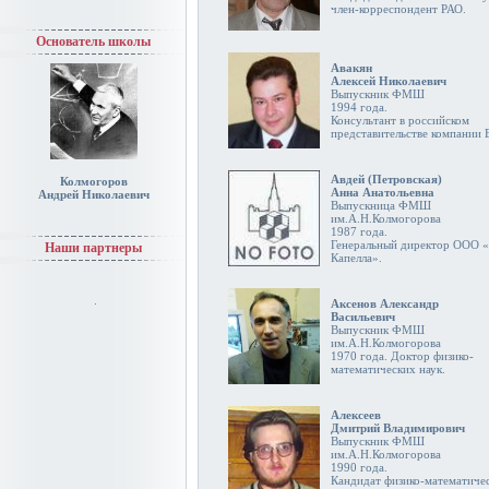
член-корреспондент РАО.
Основатель школы
Авакян
Алексей Николаевич
Выпускник ФМШ
1994 года.
Консультант в российском
представительстве компании
Авдей (Петровская)
Колмогоров
Анна Анатольевна
Андрей Николаевич
Выпускница ФМШ
им.А.Н.Колмогорова
1987 года.
Генеральный директор ООО 
Наши партнеры
Капелла».
Аксенов Александр
Васильевич
Выпускник ФМШ
им.А.Н.Колмогорова
1970 года. Доктор физико-
математических наук.
Алексеев
Дмитрий Владимирович
Выпускник ФМШ
им.А.Н.Колмогорова
1990 года.
Кандидат физико-математиче