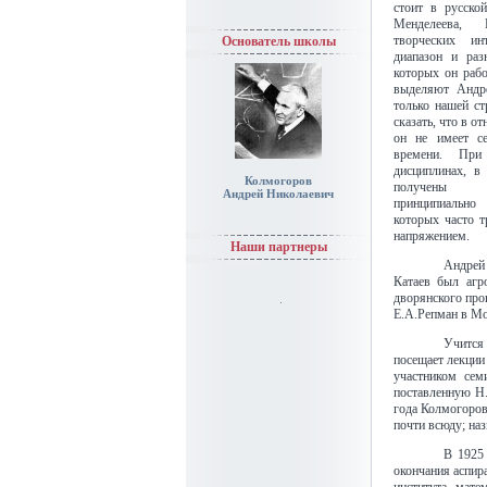
стоит в русско
Менделеева, 
творческих ин
Основатель школы
диапазон и раз
которых он раб
выделяют Андре
только нашей с
сказать, что в о
он не имеет се
времени. При
дисциплинах, в
Колмогоров
получены де
Андрей Николаевич
принципиально
которых часто 
напряжением.
Наши партнеры
Андрей 
Катаев был агр
дворянского про
Е.А.Репман в Мос
Учится
посещает лекции
участником сем
поставленную Н.
года Колмогоров
почти всюду; на
В 1925
окончания аспир