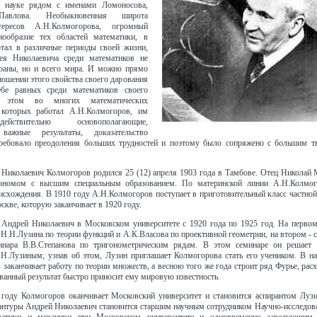
й науке рядом с именами Ломоносова,
Павлова. Необыкновенная широта
тересов А.Н.Колмогорова, огромный
нообразие тех областей математики, в
отал в различные периоды своей жизни,
я Николаевича среди математиков не
траны, но и всего мира. И можно прямо
тношении этого свойства своего дарования
бе равных среди математиков своего
 этом во многих математических
 которых работал А.Н.Колмогоров, им
йствительно основополагающие,
 важные результаты, доказательство
требовало преодоления больших трудностей и поэтому было сопряжено с большим т
Николаевич Колмогоров родился 25 (12) апреля 1903 года в Тамбове. Отец Николай 
ономом с высшим специальным образованием. По материнской линии А.Н.Колмо
исхождения. В 1910 году А.Н.Колмогоров поступает в приготовительный класс частно
кве, которую заканчивает в 1920 году.
 Андрей Николаевич в Московском университете с 1920 года по 1925 год. На первом
 Н.Н.Лузина по теории функций и А.К.Власова по проективной геометрии, на втором - 
инара В.В.Степанова по тригонометрическим рядам. В этом семинаре он решает 
Н.Лузиным; узнав об этом, Лузин приглашает Колмогорова стать его учеником. В на
 заканчивает работу по теории множеств, а весною того же года строит ряд Фурье, ра
званный результат быстро приносит ему мировую известность.
 году Колмогоров оканчивает Московский университет и становится аспирантом Лузи
антуры Андрей Николаевич становится старшим научным сотрудником Научно-исследова