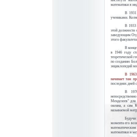
института мат
математики в ин
В 1931
учениками. Колмо
В 1933
этой должности 
заведующим Отде
этого факультета
В конце
в 1946 году ст
теоретической г
по созданию Бол
энциклопедий мн
В 1963
начинает там пр
последних дней с
В 1970
непосредственно
Менделеев" для 
океана, а сам 
называемой матр
Будучи 
момента его воз
математическим
математики и мех