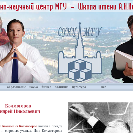
образование
наука
бизнес
политика
культура
все
Колмогоров
ндрей Николаевич
 Николаевич Колмогоров
вошел в плеяду
х и мировых ученых. Имя Колмогорова