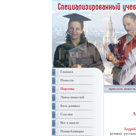
Главная
Новости
Персоны
прислать новость
Лента новостей
База данных
А
Ссылки
Все о школе
Андрей
Наши баннеры
великих русски