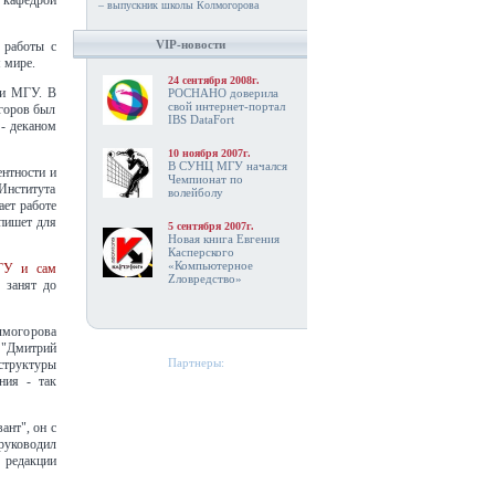
 кафедрой
– выпускник школы Колмогорова
VIP-новости
 работы с
 мире.
24 сентября 2008г.
ри МГУ. В
РОСНАНО доверила
свой интернет-портал
огоров был
IBS DataFort
- деканом
10 ноября 2007г.
В СУНЦ МГУ начался
ентности и
Чемпионат по
Института
волейболу
ает работе
пишет для
5 сентября 2007г.
Новая книга Евгения
Касперского
«Компьютерное
МГУ и сам
Zловредство»
 занят до
могорова
 "Дмитрий
Партнеры:
структуры
ния - так
ант", он с
 руководил
 редакции