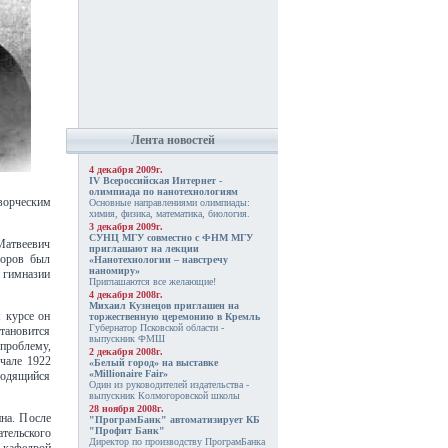
Лента новостей
4 декабря 2009г.
IV Всероссийская Интернет -
олимпиада по нанотехнологиям
ворческим
Основные направлениями олимпиады:
химия, физика, математика, биология.
3 декабря 2009г.
СУНЦ МГУ совместно с ФНМ МГУ
Матвеевич
приглашают на лекции
горов был
«Нанотехнологии – навстречу
наномиру»
й гимназии
Приглашаются все желающие!
4 декабря 2008г.
Михаил Кузнецов приглашен на
 курсе он
торжественную церемонию в Кремль
Губернатор Псковской области -
становится
выпускник ФМШ
проблему,
2 декабря 2008г.
чале 1922
«Белый город» на выставке
«Millionaire Fair»
сходящийся
Один из руководителей издательства -
выпускник Колмогоровской школы
28 ноября 2008г.
на. После
"ПрограмБанк" автоматизирует КБ
"Профит Банк"
тельского
Директор по производству ПрограмБанка