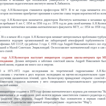
ематики и механики при Московском университете и одновременно заведующим
дустриально-педагогическом институте имени К.Либкнехта.
 году А.Н.Колмогоров становится профессором МГУ. В те же годы начинается его
горов постепенно приобретает признание в качестве главы теории вероятностей во всем
 году А.Н.Колмогоров назначается директором Института математики и механики п
он пребывает 6 лет. С 1954 по 1956 год и с 1978 год по день своей кончины А.Н.Колм
лением математики механико-математического факультета МГУ, а с 1954 по 1958 год 
.
 30-х и начале 40-х годов А.Н.Колмогоров начинает интересоваться проблемами турбул
ановится ведущим организованной им лабораторией атмосферной турбулентности 
еофизики АН СССР, где работал 3 года. С 1936 года Андрей Николаевич много сил отд
ьшой и Малой Советских Энциклопедий. Он возглавляет математический отдел и сам 
ого статей.
 году А.Н.Колмогоров выступает инициатором создания школы-интерната при 
еподавание
. Делами интерната и заботами советской школы Андрей Николаевич был
воей жизни, отдавая им много сил и энергии.
 и 1971-1972 годах исследования по теоретической гидромеханике А.Н.Кол
 связаны с участием в двух морских экспедициях на научно-исследовательском судне
изучения океанических течений; здесь Колмогорову принадлежит открытие слоистой 
Колмогоров гордился наличием у него специального мореплавательского удостовере
осской книжки.
инициатором создания в 1970 году физико-математического журнала для юношества "Кв
никновения и до конца своих дней являлся первым заместителем главного редактора и
 разделом этого журнала. Андрей Николаевич был основателем и первым главой
аники в Издательстве иностранной литературы (ныне - издательство "Мир").