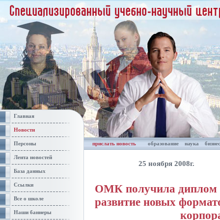
Главная
Новости
Персоны
прислать новость
образование
наука
бизне
Лента новостей
25 ноября 2008г.
База данных
Ссылки
ОМК получила диплом 
развитие новых формат
Все о школе
корпор
Наши баннеры