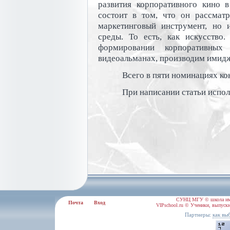
развития корпоративного кино 
состоит в том, что он рассматр
маркетинговый инструмент, но 
среды. То есть, как искусств
формировании корпоративных
видеоальманах, производим имидж
Всего в пяти номинациях ко
При написании статьи испол
СУНЦ МГУ © школа им.
Почта
Вход
VIPschool.ru © Ученики, выпускн
Партнеры:
как вы