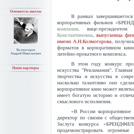
Основатель школы
В рамках завершившегося
корпоративных фильмов «БРЕ
компания
, вице-президенто
Константиновна
,
выпускница физ
имени А.Н.Колмогорова
, получи
форматов в корпоративном кин
Колмогоров
литейно-прокатного комплекса.
Андрей Николаевич
В этом году конкурс про
Наши партнеры
искусства "Рекламания". Главная
творчества и искусства в совр
насколько талантливо оно сдела
корпоративное кино может являть
имеет богатую историю и отлич
смыслового исполнения.
«В России корпоративное 
директор по связям с обществе
Заслуга конкурса «БРЕНДФИЛ
продемонстрировать огромные 