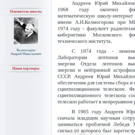
Андреев Юрий Михайлов
1968 году окончил физ
Основатель школы
математическую школу-интерна
имени А.Н.Колмогорова при М
1974 году - факультет радиотехн
кибернетики Московского физ
технического института.
С 1974 года - инжен
Колмогоров
Андрей Николаевич
Лаборатории лептонов выс
энергии Отдела лептонов выс
Наши партнеры
энергии и нейтринной астрофи
СССР. Андреев Юрий Михайлови
обеспечения для системы сбора и
сцинтилляционном телескопе. Ф
сцинтилляционного телескопа со
телескоп работает в непрерывном
В 1985 году Андреев Юри
сначала младшим научным сотру
заниматься проблемой Лебедя X
сигнал от которого был зарегист