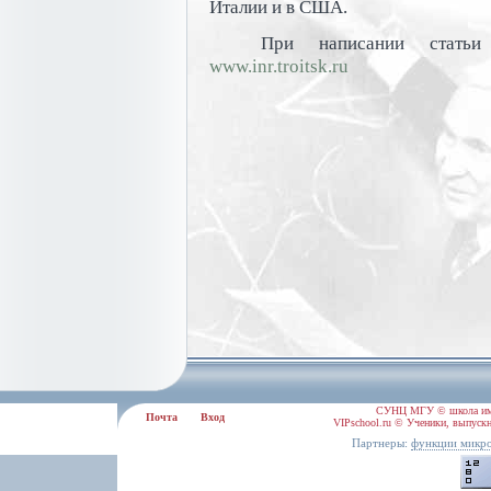
Италии и в США.
При написании статьи
www.inr.troitsk.ru
СУНЦ МГУ © школа им.
Почта
Вход
VIPschool.ru © Ученики, выпускн
Партнеры:
функции микро