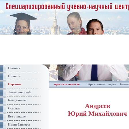
Главная
Новости
Персоны
прислать новость
образование
наука
бизне
Лента новостей
База данных
Андреев
Ссылки
Юрий Михайлович
Все о школе
Наши баннеры