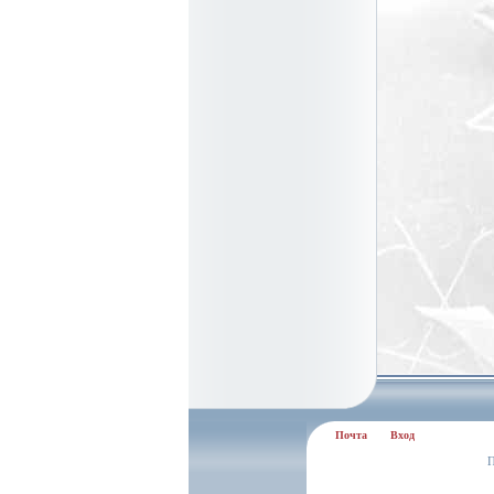
Почта
Вход
П