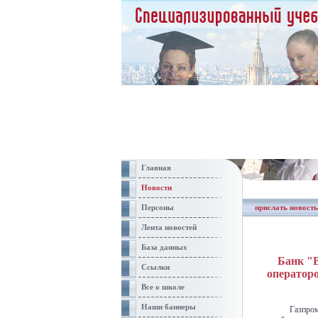
Главная
Новости
Персоны
прислать новость
Лента новостей
База данных
Банк "В
Ссылки
операторо
Все о школе
Наши баннеры
Газпр