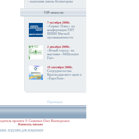
– выпускник школы Колмогорова
VIP-новости
7 октября 2008г.
«Сервис Плюс» на
конференции ГНУ
ВНИИ Мясной
промышленности
2 декабря 2008г.
«Белый город» на
выставке «Millionaire
Fair»
19 сентября 2008г.
Сотрудничество
Краснодарского края и
«ЕвроХим»
Партнеры:
одитель проекта ©
Синкевич Олег Викторович
Написать письмо
,
ация
игрушки для младенцев