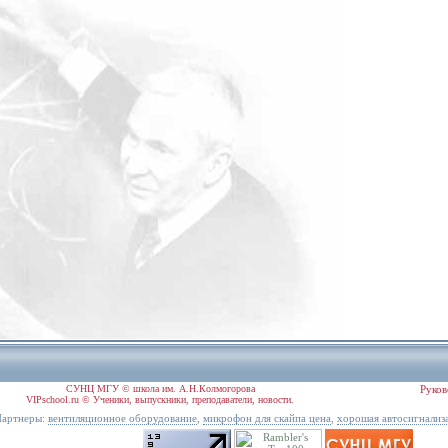
СУНЦ МГУ © школа им. А.Н.Колмогорова
Руков
VIPschool.ru © Ученики, выпускники, преподаватели, новости.
артнеры:
,
,
вентиляционное оборудование
микрофон для скайпа цена
хорошая автосигнализ