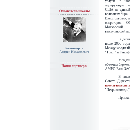
услуги" в ию
лидирующие по
США на единой 
Основатель школы
валютных бирж. 
Внешторгбанк, 
операторов. О
Московской 
выступающей ад
В деся
июле 2006 года
Международный 
Колмогоров
Андрей Николаевич
"Траст" и Райфф
Междуна
объемам биржевы
Наши партнеры
АМРО Банк ЗАО
В числ
Совета Директо
школы-интернат
"Петрокоммерц"
При нап