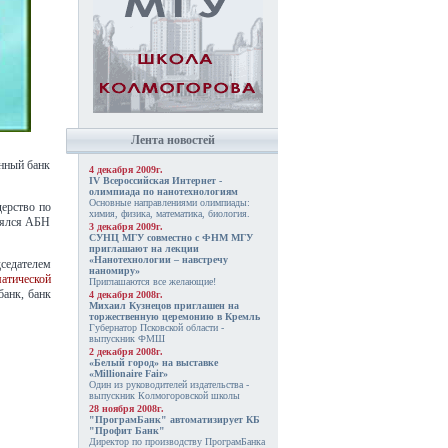
Лента новостей
нный банк
4 декабря 2009г.
IV Всероссийская Интернет -
олимпиада по нанотехнологиям
Основные направлениями олимпиады:
ерство по
химия, физика, математика, биология.
днялся АБН
3 декабря 2009г.
СУНЦ МГУ совместно с ФНМ МГУ
приглашают на лекции
«Нанотехнологии – навстречу
дседателем
наномиру»
атической
Приглашаются все желающие!
анк, банк
4 декабря 2008г.
Михаил Кузнецов приглашен на
торжественную церемонию в Кремль
Губернатор Псковской области -
выпускник ФМШ
2 декабря 2008г.
«Белый город» на выставке
«Millionaire Fair»
Один из руководителей издательства -
выпускник Колмогоровской школы
28 ноября 2008г.
"ПрограмБанк" автоматизирует КБ
"Профит Банк"
Директор по производству ПрограмБанка