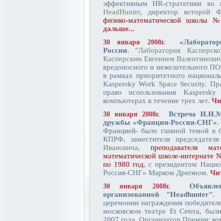
эффективным HR-стратегиям во 
HeadHunter
, директор которой
Ф
физико-математической школы 
дальше...
«Лаборато
30 января 2008г.
России.
"Лаборатория Касперско
Касперским Евгением Валентинови
вредоносного и нежелательного ПО,
в рамках приоритетного национал
Kaspersky Work Space Security. П
право использования Kaspersk
компьютерах в течение трех лет.
Чи
Встреча И.И.
30 января 2008г.
дружбы «Франция-Россия-СНГ».
Францией- было главной темой в 
КПРФ, заместителя председател
Ивановича
,
преподавателя ма
математической школе-интернате 
по 1980 год
, с президентом Наци
Россия-СНГ» Марком Дрюэном.
Чит
Объявл
30 января 2008г.
организованной "Headhunter".
2
церемонии награждения победител
московском театре Et Cetera, бы
2007 года. Организатор Премии: к