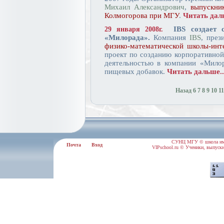
Михаил Александрович
,
выпускни
Колмогорова при МГУ
.
Читать даль
IBS создает 
29 января 2008г.
«Милорада».
Компания
IBS
, през
физико-математической школы-ин
проект по созданию корпоративной
деятельностью в компании «Мило
пищевых добавок.
Читать дальше..
Назад
6
7
8
9
10
11
СУНЦ МГУ © школа им.
Почта
Вход
VIPschool.ru © Ученики, выпускн