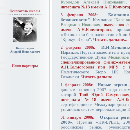
Куроедов Алексей Николаевич
интерната №18 имени А.Н.Колмого
Основатель школы
Компания
3 февраля 2008г.
безопасности".
Компания
"Каланч
Владимир Иванович
,
выпускник ф
имени А.Н.Колмогорова
, пригл
«Технологии безопасности» c 5 по 
"Крокус Экспо".
Читать дальше...
И.И.Мельник
2 февраля 2008г.
Колмогоров
Андрей Николаевич
Израиля.
Первый заместитель пред
Государственной Думы
Мельников
специализированной физико-мат
Наши партнеры
А.Н.Колмогорова при МГУ с 
Политического Бюро ЦК Ком
Гожански.
Читать дальше...
Новые версии
1 февраля 2008г.
данным на конец 2007 года сил
которой
Товб Юрий Самуилович
интерната №18 имени А.Н.Кол
сертификацию в Международных п
установок систем персонализации 
Открыта рег
31 января 2008г.
2008».
Премия «HR-БРЕНД 2008»
российском рынке, руководст