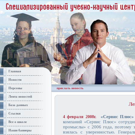
Главная
Новости
Персоны
прислать новость
Лента новостей
Ле
База данных
Ссылки
«Сервис Плюс» 
4 февраля 2008г.
компаний «Сервис Плюс» сотрудн
Все о школе
промыслы» с 2006 года, поэтому 
Наши баннеры
взялась с уверенностью. Генер