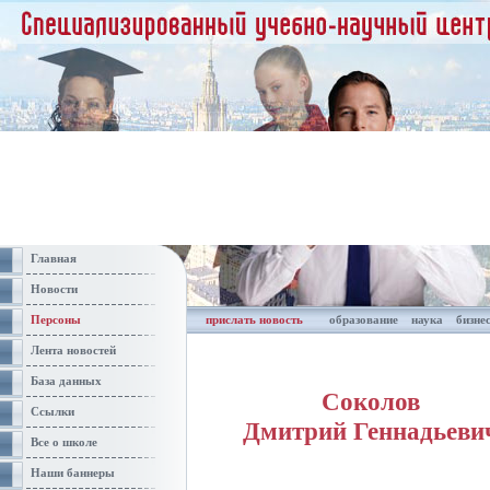
Главная
Новости
Персоны
прислать новость
образование
наука
бизне
Лента новостей
База данных
Соколов
Ссылки
Дмитрий Геннадьеви
Все о школе
Наши баннеры