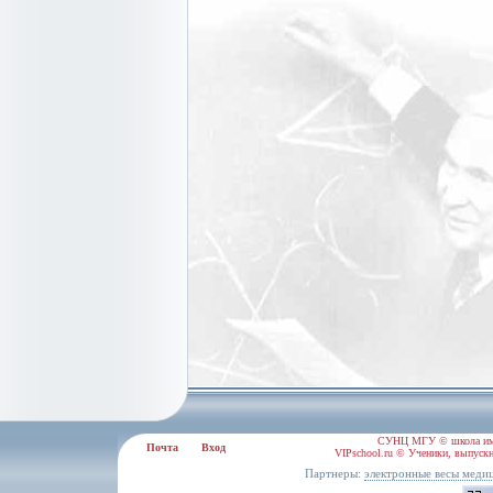
СУНЦ МГУ © школа им.
Почта
Вход
VIPschool.ru © Ученики, выпускн
Партнеры:
электронные весы меди