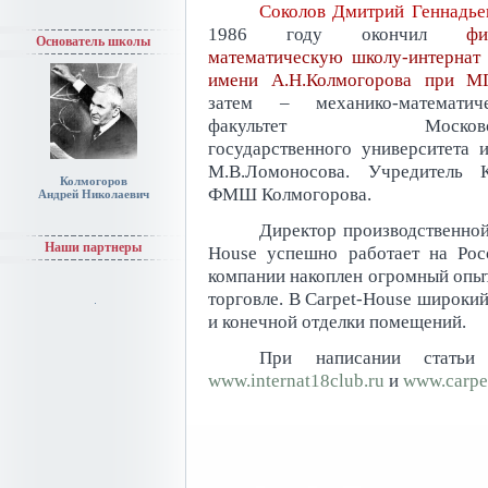
Соколов Дмитрий Геннадье
1986 году окончил
фи
Основатель школы
математическую школу-интерна
имени А.Н.Колмогорова при М
затем – механико-математиче
факультет Московск
государственного университета 
М.В.Ломоносова. Учредитель 
Колмогоров
ФМШ Колмогорова.
Андрей Николаевич
Директор производственной
Наши партнеры
House успешно работает на Рос
компании накоплен огромный опыт
торговле. В Carpet-House широки
и конечной отделки помещений.
При написании статьи 
www.internat18club.ru
и
www.carpe