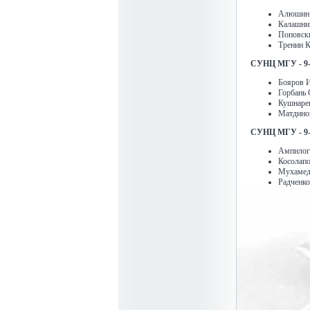
Алюшин 
Калашни
Поповск
Тренин К
СУНЦ МГУ - 9
Бояров Иг
Горбань С
Кушнарев
Матдинов
СУНЦ МГУ - 9
Ампилого
Косолапо
Мухамедо
Радченко