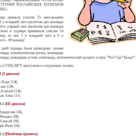
 турнир старшеклассников «ОТКРЫТЫЙ
ТУРНИР РОССИЙСКИХ РЕГИОНОВ
КЕ».
ире приняли участие 55 иногородних
21 в младшей лиге (включая две команды
 в старшей лиге (включая три команды
кже в турнире принимали участие 14
анд, из них 5 в младшей лиге и 9 в
ого - 69 команд!
ь дней турнира были проведены: личная
пиада, математическая регата, командная
иада, командная устная олимпиада, математический экспресс и игра "Что? Где? Когда?"
ы СУНЦ МГУ выступали в следующем составе:
1
(I диплом)
в Илья 11Ж,
лья 11Ж,
 Алексей 11Ж,
ая Анна 11А;
0-1
(III диплом)
ладислав 10Б,
Михаил 10Б,
Алексей 10Б,
ев Иван 10Б;
0-2
(Почётная грамота)