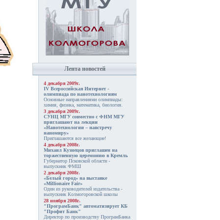
Лента новостей
4 декабря 2009г.
IV Всероссийская Интернет -
.
олимпиада по нанотехнологиям
Основные направлениями олимпиады:
химия, физика, математика, биология.
3 декабря 2009г.
СУНЦ МГУ совместно с ФНМ МГУ
приглашают на лекции
«Нанотехнологии – навстречу
наномиру»
Приглашаются все желающие!
4 декабря 2008г.
Михаил Кузнецов приглашен на
торжественную церемонию в Кремль
Губернатор Псковской области -
выпускник ФМШ
2 декабря 2008г.
«Белый город» на выставке
«Millionaire Fair»
Один из руководителей издательства -
выпускник Колмогоровской школы
28 ноября 2008г.
"ПрограмБанк" автоматизирует КБ
"Профит Банк"
Директор по производству ПрограмБанка