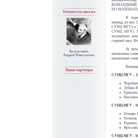
математический
КОМАНДНЫЙ 
ПО МАТЕМАТИ
Основатель школы
В турн
команд, из них 
СУНЦ МГУ) и 34
СУНЦ МГУ). Та
московских ком
старшей лиге. Ит
За пят
Колмогоров
письменная олим
Андрей Николаевич
письменная олимп
Команд
Наши партнеры
СУНЦ МГУ – 1
Воробье
Зубков И
Ерпылев
Кисловск
СУНЦ МГУ - 1
Немиро В
Печатов 
Радонец 
Ярославц
СУНЦ МГУ - 1