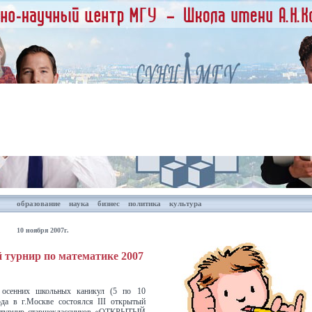
образование
наука
бизнес
политика
культура
10 ноября 2007г.
турнир по математике 2007
осенних школьных каникул (5 по 10
ода в г.Москве состоялся III открытый