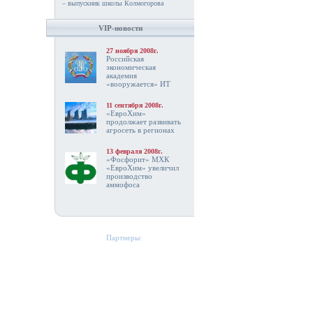
– выпускник школы Колмогорова
VIP-новости
27 ноября 2008г.
Российская
экономическая
академия
«вооружается» ИТ
11 сентября 2008г.
«ЕвроХим»
продолжает развивать
агросеть в регионах
13 февраля 2008г.
«Фосфорит» МХК
«ЕвроХим» увеличил
производство
аммофоса
Партнеры: