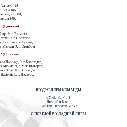
Алексей 10Б,
к Анна 10Б,
ий Андрей 10В,
ирилл 10Б;
-1
(I диплом)
орь 9, г. Тольятти,
тепан 9, г. Оренбург,
 Дмитрий 9, г. Гуково,
 Марсель 9, г. Оренбург;
-2
(II диплом)
ва Надежда, 9, г. Краснодар,
в Кирилл, 9, г. Магнитогорск,
ва Алла, 9, г. Краснодар,
 Василий, 9, г. Иваново;
ПОЗДРАВЛЯЕМ КОМАНДЫ
СУНЦ МГУ 9-1
Лидер 9 (г.Киев)
Большая Перемена МК-9
С ПОБЕДОЙ В МЛАДШЕЙ ЛИГЕ!