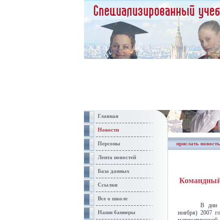
Главная
Новости
Персоны
прислать новость
Лента новостей
База данных
Командный 
Ссылки
Все о школе
В дни 
Наши баннеры
ноября) 2007 г