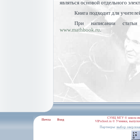
являться основой отдельного элект
Книга подходит для учителе
При написании статьи
www.mathbook.ru
.
СУНЦ МГУ © школа им.
Почта
Вход
VIPschool.ru © Ученики, выпускн
Партнеры:
выбор оверлок