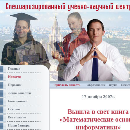
Главная
Новости
Персоны
прислать новость
образование
наука
бизне
Лента новостей
17 ноября 2007г.
База данных
Ссылки
Вышла в свет книга
«Математические осн
Все о школе
информатики»
Наши баннеры