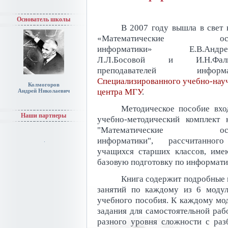
Основатель школы
В 2007 году вышла в свет 
«Математические осн
информатики» Е.В.Андрее
Л.Л.Босовой и И.Н.Фали
преподавателей информа
Специализированного учебно-нау
Колмогоров
центра МГУ
.
Андрей Николаевич
Методическое пособие вхо
Наши партнеры
учебно-методический комплект 
"Математические осн
информатики", рассчитанног
учащихся старших классов, им
базовую подготовку по информати
Книга содержит подробные 
занятий по каждому из 6 модул
учебного пособия. К каждому мо
задания для самостоятельной раб
разного уровня сложности с ра