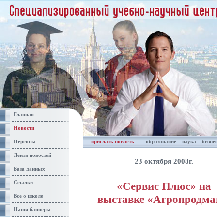
Главная
Новости
Персоны
прислать новость
образование
наука
бизне
Лента новостей
23 октября 2008г.
База данных
Ссылки
«Сервис Плюс» на
выставке «Агропродм
Все о школе
Наши баннеры