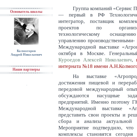
Группа компаний «Сервис 
Основатель школы
— первый в РФ Технологиче
интегратор, поставщик компле
проектов по организа
технологическому оснащен
управлению производственными- 
Международной выставке «Агро
Колмогоров
октября в Москве. Генеральн
Андрей Николаевич
Куроедов Алексей Николаевич
,
интерната №18 имени А.Н.Колмог
Наши партнеры
На выставке «Агропро
достижения пищевой и перераб
передовой международный опыт
обсуждаются насущные зада
предприятий. Именно поэтому Г
Международной выставке «А
представить свои проекты и ре
сбора и анализа актуальной 
Мероприятие подтвердило, что
комплексы становятся сегодня