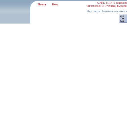
СУНЦ МГУ © школа им.
Почта
Вход
VIPschool.ru © Ученики, выпускн
Партнеры:
бытовая техника 