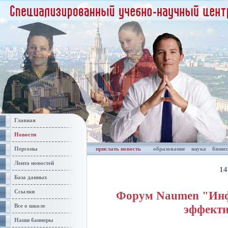
Главная
Новости
Персоны
прислать новость
образование
наука
бизне
Лента новостей
14
База данных
Ссылки
Форум Naumen "Инф
эффекти
Все о школе
Наши баннеры