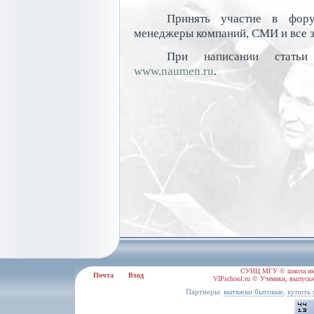
Принять участие в фору
менеджеры компаний, СМИ и все з
При написании статьи
www.naumen.ru
.
СУНЦ МГУ © школа им.
Почта
Вход
VIPschool.ru © Ученики, выпускн
Партнеры:
,
вытяжки бытовые
купить 